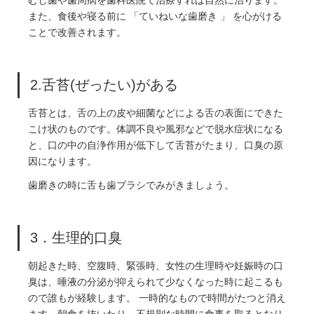
むし歯や歯周病を歯科医院で治療すれば自然に治ります。
また、食後や寝る前に 「ていねいな歯磨き 」 を心がける
ことで改善されます。
2.舌苔(ぜったい)がある
舌苔とは、舌の上の皮や細菌などによる舌の表面にできた
こけ状のものです。体調不良や風邪などで脱水症状になる
と、口の中の自浄作用が低下して舌苔がたまり、口臭の原
因になります。
歯磨きの時に舌も歯ブラシでみがきましょう。
3．生理的口臭
朝起きた時、空腹時、緊張時、女性の生理時や妊娠時の口
臭は、唾液の分泌が抑えられて少なくなった時に起こるも
ので誰もが経験します。 一時的なもので時間がたつと消え
ます。朝食を抜いたり、不規則な時間に食事を取るとなり