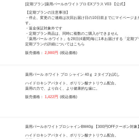
[定期プラン]薬用パールホワイトプロ EXプラス V03 【公式】
【定期プランの注意事項】
・停止、変更のご連絡は次回お届け日の10日前までにマイページまた
す。
・返金保証対象外です
・定期プラン商品は、同時に複数のご購入ができません
「薬用パール ホワイト」を28日(4週間)毎に1本お届けする「定期プ
定期プランの詳細については
こちら
販売価格：
2,980円
(税込価格)
薬用パール ホワイト プロ シャイン 40ｇ ２タイプお試し
ハイドロキシアパタイト、ポリリン酸ナトリウム配合。
薬用の力で、より白く、より健康的な歯に。
販売価格：
1,422円
(税込価格)
薬用パールホワイトプロシャインBM40g 【300円OFFクーポン対象
ハイドロキシアパタイト、ポリリン酸ナトリウム配合。