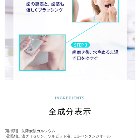
INGREDIENTS
全成分表示
[清掃剤]…沈降炭酸カルシウム
[湿潤剤]…濃グリセリン、ソルビット液、1,2-ペンタンジオール