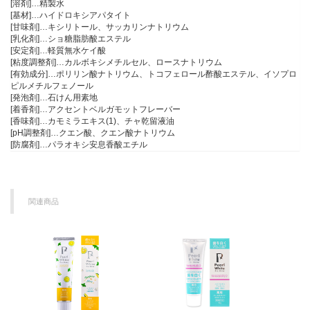
[溶剤]…精製水
[基材]…ハイドロキシアパタイト
[甘味剤]…キシリトール、サッカリンナトリウム
[乳化剤]…ショ糖脂肪酸エステル
[安定剤]…軽質無水ケイ酸
[粘度調整剤]…カルボキシメチルセル、ロースナトリウム
[有効成分]…ポリリン酸ナトリウム、トコフェロール酢酸エステル、イソプロ
ピルメチルフェノール
[発泡剤]…石けん用素地
[着香剤]…アクセントベルガモットフレーバー
[香味剤]…カモミラエキス(1)、チャ乾留液油
[pH調整剤]…クエン酸、クエン酸ナトリウム
[防腐剤]…パラオキシ安息香酸エチル
関連商品