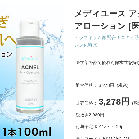
メディユース ア
アローション [医
トラネキサム酸配合！ニキビ
ング化粧水
医学部外品で優れた保水性を持
通常価格：
3,278円
(税込)
3,278円
販売価格：
(税
税抜き2,980円
付与予定ポイント：
29
pt
商品コード：
BKMDACLO1