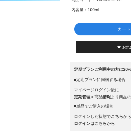
内容量：
100ml
カート
お気
定期プランご利用中の方は20%
■定期プランに同梱する場合
マイページログイン後に
定期管理＞商品情報
より商品
■単品でご購入の場合
ログインした状態で
こちら
か
ログインはこちらから