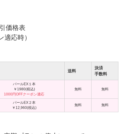
割引価格表
ン適応時）
決済
送料
手数料
パールEX１本
￥1980(税込)
無料
無料
1000円OFFクーポン適応
パールEX２本
無料
無料
￥12,960(税込)