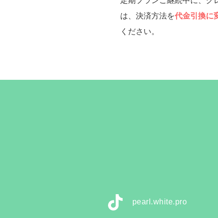
定期プランご継続中に、ク
は、決済方法を
代金引換に
ください。
pearl.white.pro