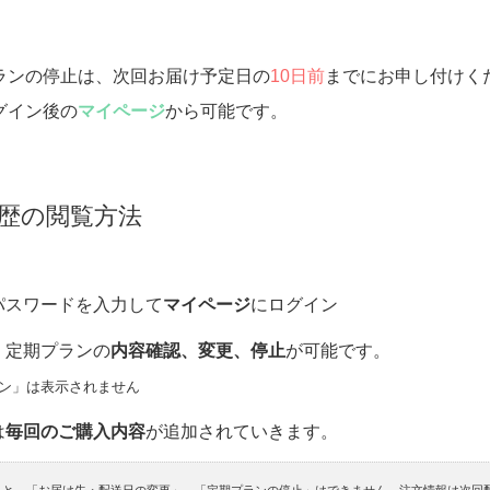
ランの停止は、次回お届け予定日の
10日前
までにお申し付けく
グイン後の
マイページ
から可能です。
履歴の閲覧方法
パスワードを入力して
マイページ
にログイン
、定期プランの
内容確認、変更、停止
が可能です。
ン」は表示されません
は
毎回のご購入内容
が追加されていきます。
と、「お届け先・配送日の変更」、「定期プランの停止」はできません。注文情報は次回配