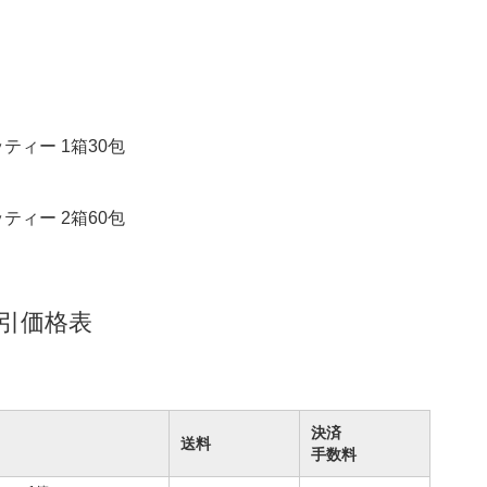
ティー 1箱30包
ティー 2箱60包
割引価格表
決済
送料
手数料