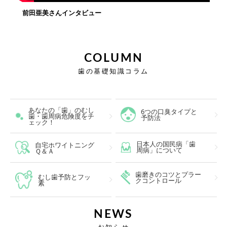
前田亜美さんインタビュー
COLUMN
歯の基礎知識コラム
あなたの「歯」のむし
6つの口臭タイプと
歯・歯周病危険度をチ
予防法
ェック！
日本人の国民病「歯
自宅ホワイトニング
周病」について
Ｑ＆Ａ
歯磨きのコツとプラー
むし歯予防とフッ
クコントロール
素
NEWS